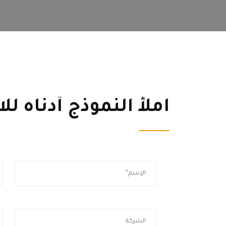
املأ النموذج أدناه لل