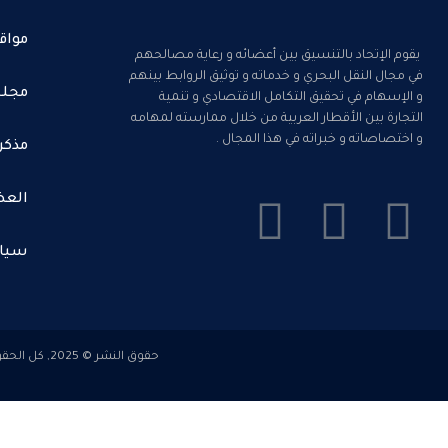
مواق
يقوم الإتحاد بالتنسيق بين أعضائه و رعاية مصالحهم
في مجال النقل البحري و خدماته و توثيق الروابط بينهم
مجلس
و الإسهام في تحقيق التكامل الاقتصادي و تنمية
التجارة بين الأقطار العربية من خلال ممارسته لمهامه
و اختصاصاته و خبراته في هذا المجال .
مذكر
العض
سيا
حقوق النشر © 2025, كل الحقوق محفوظة للاتحاد العربى لغرف الملاحة البحرية . تصميم وتطوير بواسطة