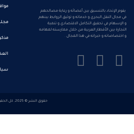
مواق
يقوم الإتحاد بالتنسيق بين أعضائه و رعاية مصالحهم
في مجال النقل البحري و خدماته و توثيق الروابط بينهم
مجلس
و الإسهام في تحقيق التكامل الاقتصادي و تنمية
التجارة بين الأقطار العربية من خلال ممارسته لمهامه
و اختصاصاته و خبراته في هذا المجال .
مذكر
العض
سيا
حقوق النشر © 2025, كل الحقوق محفوظة للاتحاد العربى لغرف الملاحة البحرية . تصميم وتطوير بواسطة