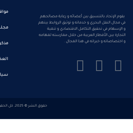
مواق
يقوم الإتحاد بالتنسيق بين أعضائه و رعاية مصالحهم
في مجال النقل البحري و خدماته و توثيق الروابط بينهم
مجلس
و الإسهام في تحقيق التكامل الاقتصادي و تنمية
التجارة بين الأقطار العربية من خلال ممارسته لمهامه
و اختصاصاته و خبراته في هذا المجال .
مذكر
العض
سيا
حقوق النشر © 2025, كل الحقوق محفوظة للاتحاد العربى لغرف الملاحة البحرية . تصميم وتطوير بواسطة