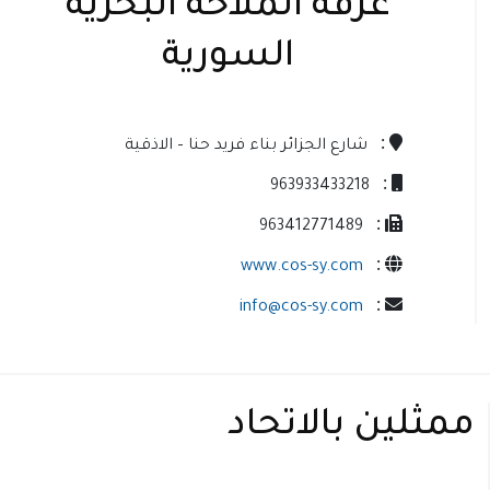
غرفة الملاحة البحرية
السورية
:
شارع الجزائر بناء فريد حنا – الاذقية
:
963933433218
:
963412771489
:
www.cos-sy.com
:
info@cos-sy.com
ممثلين بالاتحاد